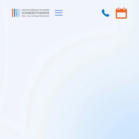
Angststörungen therapieren und behandlen in unserer Praxis
in Augsburg
Angststörungen
Angststörungen gehören zu den häufigsten psychischen
Erkrankungen. Sie können vielfältige Symptome mit sich
bringen, darunter körperliche Beschwerden, die oft mit
chronischen Schmerzen einhergehen. In unserer
Schmerztherapie Praxis in Augsburg erkennen wir den
Zusammenhang zwischen körperlichem Leiden und
seelischem Unwohlsein und bieten gezielte
Behandlungsansätze.
Symptome von Angststörunegn