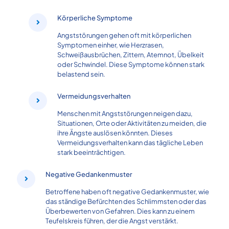
Körperliche Symptome
Angststörungen gehen oft mit körperlichen
Symptomen einher, wie Herzrasen,
Schweißausbrüchen, Zittern, Atemnot, Übelkeit
oder Schwindel. Diese Symptome können stark
belastend sein.
Vermeidungsverhalten
Menschen mit Angststörungen neigen dazu,
Situationen, Orte oder Aktivitäten zu meiden, die
ihre Ängste auslösen könnten. Dieses
Vermeidungsverhalten kann das tägliche Leben
stark beeinträchtigen.
Negative Gedankenmuster
Betroffene haben oft negative Gedankenmuster, wie
das ständige Befürchten des Schlimmsten oder das
Überbewerten von Gefahren. Dies kann zu einem
Teufelskreis führen, der die Angst verstärkt.