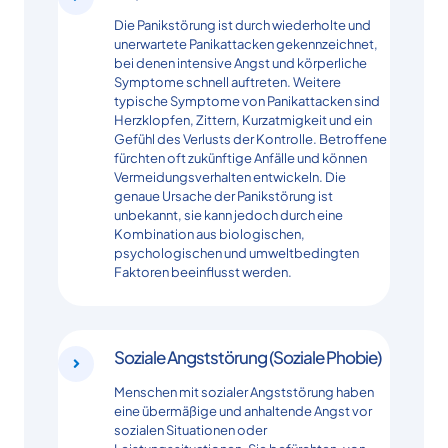
Die Panikstörung ist durch wiederholte und
unerwartete Panikattacken gekennzeichnet,
bei denen intensive Angst und körperliche
Symptome schnell auftreten. Weitere
typische Symptome von Panikattacken sind
Herzklopfen, Zittern, Kurzatmigkeit und ein
Gefühl des Verlusts der Kontrolle. Betroffene
fürchten oft zukünftige Anfälle und können
Vermeidungsverhalten entwickeln. Die
genaue Ursache der Panikstörung ist
unbekannt, sie kann jedoch durch eine
Kombination aus biologischen,
psychologischen und umweltbedingten
Faktoren beeinflusst werden.
Soziale Angststörung (Soziale Phobie)
Menschen mit sozialer Angststörung haben
eine übermäßige und anhaltende Angst vor
sozialen Situationen oder