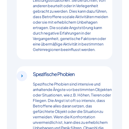
Leistungssituationen. Sie befürchten, von
anderen beurteilt oder in Verlegenheit
gebracht zu werden. Dies kann dazu führen,
dass Betroffene soziale Aktivitäten meiden
oder sie mit erheblichem Unbehagen
ertragen. Die soziale Angststörung kann
durch negative Erfahrungen in der
Vergangenheit, genetische Faktoren oder
eine übermäßige Aktivität in bestimmten
Gehirnregionen beeinflusst werden.
Spezifische Phobien
Spezifische Phobien sind intensive und
anhaltende Ängste vor bestimmten Objekten
oder Situationen, wie z.B. Höhen, Tieren oder
Fliegen. Die Angst ist oft so intensiv, dass
Betroffene alles daran setzen, das
gefürchtete Objekt oder die Situation zu
vermeiden. Wenn die Konfrontation
unvermeidlich ist, kann dies zu erheblichem
Unbehagen und Panik führen. Obwohl die