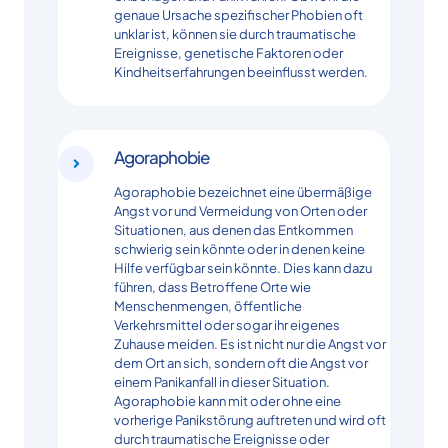
genaue Ursache spezifischer Phobien oft
unklar ist, können sie durch traumatische
Ereignisse, genetische Faktoren oder
Kindheitserfahrungen beeinflusst werden.
Agoraphobie
Agoraphobie bezeichnet eine übermäßige
Angst vor und Vermeidung von Orten oder
Situationen, aus denen das Entkommen
schwierig sein könnte oder in denen keine
Hilfe verfügbar sein könnte. Dies kann dazu
führen, dass Betroffene Orte wie
Menschenmengen, öffentliche
Verkehrsmittel oder sogar ihr eigenes
Zuhause meiden. Es ist nicht nur die Angst vor
dem Ort an sich, sondern oft die Angst vor
einem Panikanfall in dieser Situation.
Agoraphobie kann mit oder ohne eine
vorherige Panikstörung auftreten und wird oft
durch traumatische Ereignisse oder